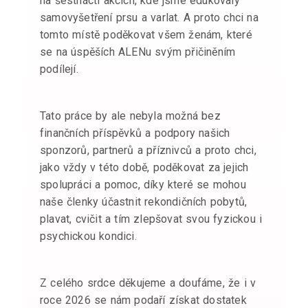
na šestnácti akcích, kde jsme edukovaly
samovyšetření prsu a varlat. A proto chci na
tomto místě poděkovat všem ženám, které
se na úspěších ALENu svým přičiněním
podílejí.
Tato práce by ale nebyla možná bez
finančních příspěvků a podpory našich
sponzorů, partnerů a příznivců a proto chci,
jako vždy v této době, poděkovat za jejich
spolupráci a pomoc, díky které se mohou
naše členky účastnit rekondičních pobytů,
plavat, cvičit a tím zlepšovat svou fyzickou i
psychickou kondici.
Z celého srdce děkujeme a doufáme, že i v
roce 2026 se nám podaří získat dostatek