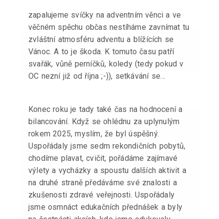
zapalujeme svíčky na adventním věnci a ve
věčném spěchu občas nestíháme zavnímat tu
zvláštní atmosféru adventu a blížících se
Vánoc. A to je škoda. K tomuto času patří
svařák, vůně perníčků, koledy (tedy pokud v
OC nezní již od října ;-)), setkávání se…
Konec roku je tady také čas na hodnocení a
bilancování. Když se ohlédnu za uplynulým
rokem 2025, myslím, že byl úspěšný.
Uspořádaly jsme sedm rekondičních pobytů,
chodíme plavat, cvičit, pořádáme zajímavé
výlety a vycházky a spoustu dalších aktivit a
na druhé straně předáváme své znalosti a
zkušenosti zdravé veřejnosti. Uspořádaly
jsme osmnáct edukačních přednášek a byly