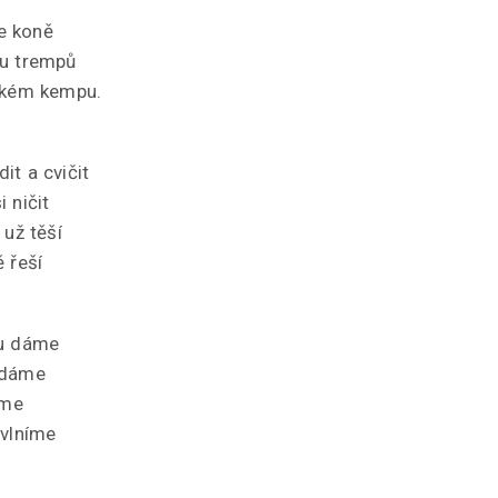
e koně
ru trempů
ňském kempu.
it a cvičit
 ničit
 už těší
 řeší
ku dáme
ídáme
číme
 vlníme