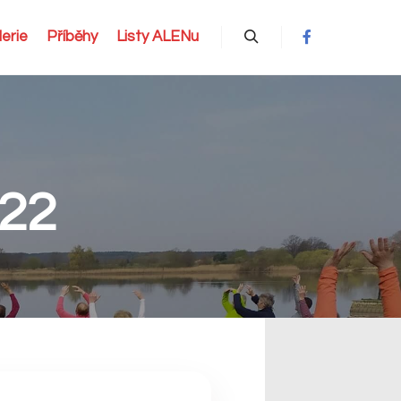
erie
Příběhy
Listy ALENu
Hledat
022