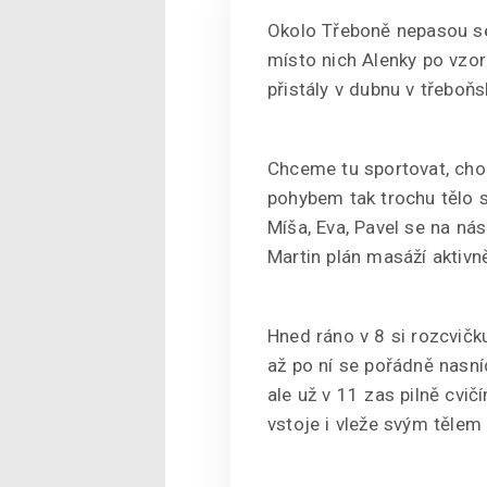
Okolo Třeboně nepasou s
místo nich Alenky po vzo
přistály v dubnu v třebo
Chceme tu sportovat, chod
pohybem tak trochu tělo si
Míša, Eva, Pavel se na nás
Martin plán masáží aktivně
Hned ráno v 8 si rozcvič
až po ní se pořádně nasn
ale už v 11 zas pilně cvi
vstoje i vleže svým tělem