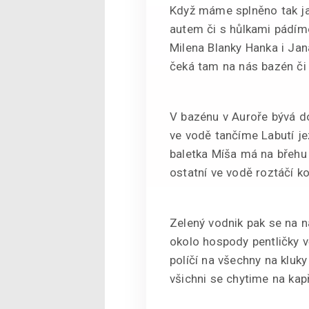
Když máme splněno tak ja
autem či s hůlkami pádím
Milena Blanky Hanka i Jan
čeká tam na nás bazén či
V bazénu v Auroře bývá d
ve vodě tančíme Labutí j
baletka Míša má na břehu
ostatní ve vodě roztáčí k
Zelený vodnik pak se na n
okolo hospody pentličky v
políčí na všechny na kluky
všichni se chytime na kapř