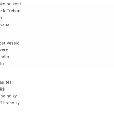
ko na koni
e k Třeboni
a
 vana
ost veselo
ezero
 sólo
olo
ás těší
ěší
 na holky
í hranolky