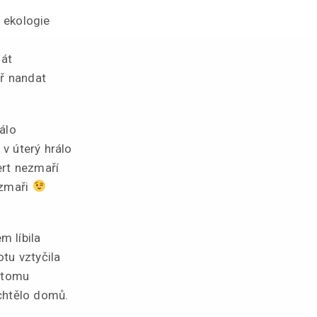
 ekologie
dát
íř nandat
álo
v úterý hrálo
ert nezmaří
ezmaři
m líbila
tu vztyčila
k tomu
chtělo domů.