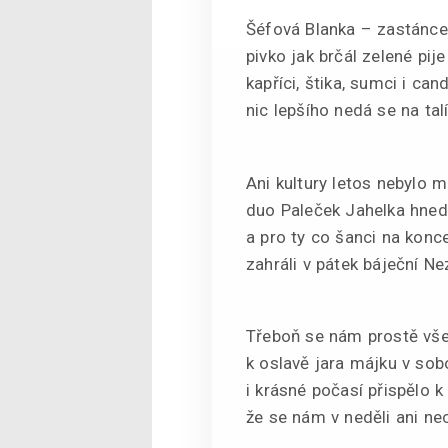
Šéfová Blanka – zastánce
pivko jak brčál zelené pije
kapříci, štika, sumci i can
nic lepšího nedá se na tal
Ani kultury letos nebylo m
duo Paleček Jahelka hned 
a pro ty co šanci na konc
zahráli v pátek báječní N
Třeboň se nám prostě vše
k oslavě jara májku v sobo
i krásné počasí přispělo 
že se nám v neděli ani ne