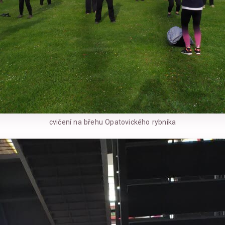
cvičení na břehu Opatovického rybníka