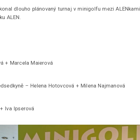
konal dlouho plánovaný turnaj v minigolfu mezi ALENkami
lku ALEN.
vá + Marcela Maierová
ředsedkyně – Helena Hotovcová + Milena Najmanová
+ Iva Ipserová