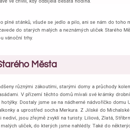
vě ve chvíli, kdy odbíjela desátá hodina.
 plné stánků, všude se jedlo a pilo, ani se nám do toho 
zavede do starých malých a neznámých uliček Starého Měs
 vánoční trhy.
 Starého Města
adšeny různými zákoutími, starými domy a průchody kol
asádami. V přízemí těchto domů mívali své krámky drobní
 hotýlky. Dostaly jsme se na nádherné nádvoříčko domu U
lkonky a uprostřed socha Merkura. Z Jilské do Michalské u
nediví, jsou zřejmě zvyklí na turisty. Liliová, Zlatá, Stří
 malých uliček, do kterých jsme nahlédly. Také do někter