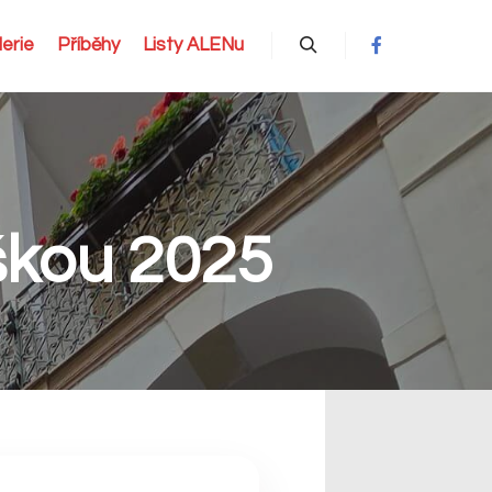
erie
Příběhy
Listy ALENu
Hledat
škou 2025