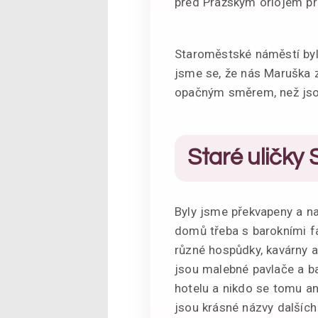
před Pražským orlojem prá
Staroměstské náměstí bylo
jsme se, že nás Maruška 
opačným směrem, než jsou
Staré uličky
Byly jsme překvapeny a n
domů třeba s barokními f
různé hospůdky, kavárny a
jsou malebné pavlače a ba
hotelu a nikdo se tomu ani 
jsou krásné názvy dalších