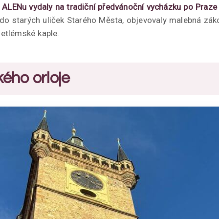
y ALENu vydaly na tradiční předvánoční vycházku po Praze
 do starých uliček Starého Města, objevovaly malebná záko
etlémské kaple.
kého orloje