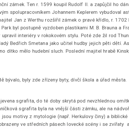
nční zámek. Ten r. 1599 koupil Rudolf II. a zapůjčil ho d
 svým spolupracovníkem Johannem Keplerem vybudoval as
majitel Jan z Werthu rozšířil zámek o pravé křídlo, r. 170
 Park byl postupně vyzdoben plastikami M. B. Brauna a Fr
ý upravil interiéry v rokokovém stylu. Poté zde žil rod Thu
dý Bedřich Smetana jako učitel hudby jejich pěti dětí. As
no dítko mělo hudební sluch. Poslední majitel hrabě Kinsk
dě bývalo, byly zde zřízeny byty, dívčí škola a úřad města.
jevena sgrafita, do té doby skrytá pod nevzhlednou omít
íčková sgrafita byla na vnější části zámku, ale na nádvo
ž jsou motivy z mytologie (např. Herkulovy činy) a biblické 
razeny ve středních pásech lovecké scény i se zvířaty a