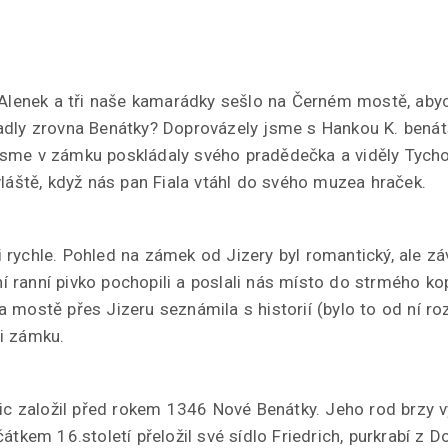
 Alenek a tři naše kamarádky sešlo na Černém mostě, aby
dly zrovna Benátky? Doprovázely jsme s Hankou K. benát
sme v zámku poskládaly svého pradědečka a viděly Tycho
vláště, když nás pan Fiala vtáhl do svého muzea hraček.
rychle. Pohled na zámek od Jizery byl romantický, ale zá
rvní ranní pivko pochopili a poslali nás místo do strmého 
 mostě přes Jizeru seznámila s historií (bylo to od ní r
i zámku.
žic založil před rokem 1346 Nové Benátky. Jeho rod brzy 
átkem 16.století přeložil své sídlo Friedrich, purkrabí z D