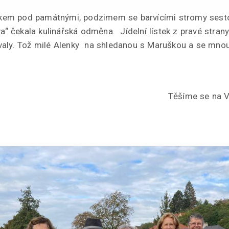
em pod památnými, podzimem se barvícími stromy sesto
va“ čekala kulinářská odměna. Jídelní lístek z pravé stran
valy. Tož milé Alenky na shledanou s Maruškou a se mnou 
Těšíme se na