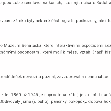
e jsou zobrazeni lovci na koních, lze najít i císaře Rudolfa 
bám zámku byly některé části sgrafit poškozeny, ale i to
o Muzeum Benátecka, které interaktivními expozicemi se
 známými osobnostmi, které mají k městu vztah (např. hist
 pradědeček nervozitu poznal, zavzdoroval a nenechal se t
 z let 1860 až 1945 je naprosto unikátní, je z ní cítit nad
 Obdivovaly jsme (dlouho) panenky, pokojíčky, dobová hoky