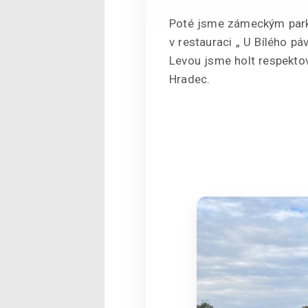
Poté jsme zámeckým park
v restauraci „ U Bílého pá
Levou jsme holt respekto
Hradec.