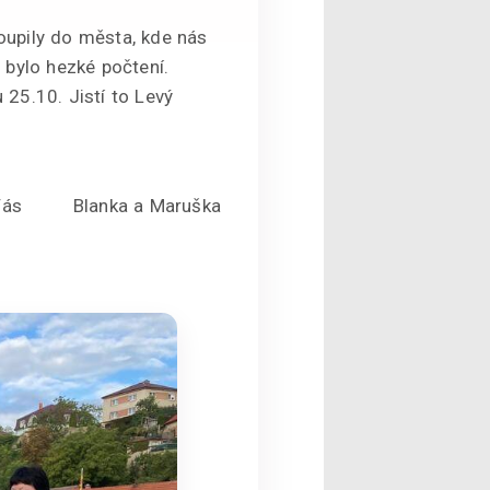
upily do města, kde nás
y bylo hezké počtení.
25.10. Jistí to Levý
 Vás Blanka a Maruška