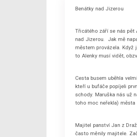
Benátky nad Jizerou
Třicátého září se nás pět
nad Jizerou. Jak mě napa
městem provázela. Když j
to Alenky musí vidět, obz
Cesta busem uběhla velmi 
kteří u bufáče popíjeli p
schody. Maruška nás už na
toho moc neřekla) města 
Majitel panství Jan z Dra
často měnily majitele. Zač