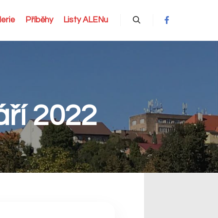
erie
Příběhy
Listy ALENu
Hledat
áří 2022