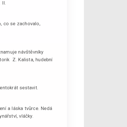
II.
, co se zachovalo,
znamuje návštěvníky
orik Z. Kalista, hudební
entokrát sestavit.
šení a láska tvůrce. Nedá
nářství, vláčky.