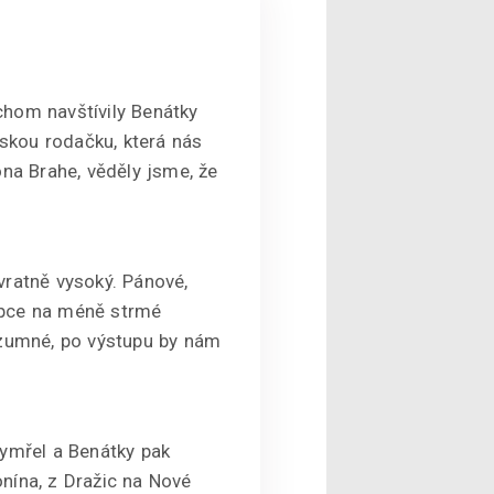
chom navštívily Benátky
skou rodačku, která nás
na Brahe, věděly jsme, že
vratně vysoký. Pánové,
kopce na méně strmé
ozumné, po výstupu by nám
vymřel a Benátky pak
onína, z Dražic na Nové