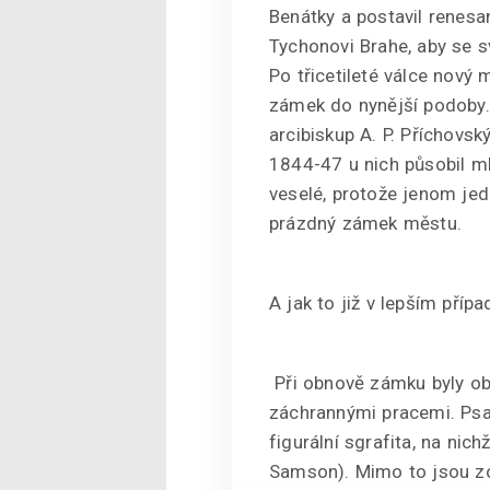
Benátky a postavil renesa
Tychonovi Brahe, aby se
Po třicetileté válce nový 
zámek do nynější podoby.
arcibiskup A. P. Příchovsk
1844-47 u nich působil mla
veselé, protože jenom jed
prázdný zámek městu.
A jak to již v lepším přípa
Při obnově zámku byly ob
záchrannými pracemi. Psan
figurální sgrafita, na nich
Samson). Mimo to jsou zob