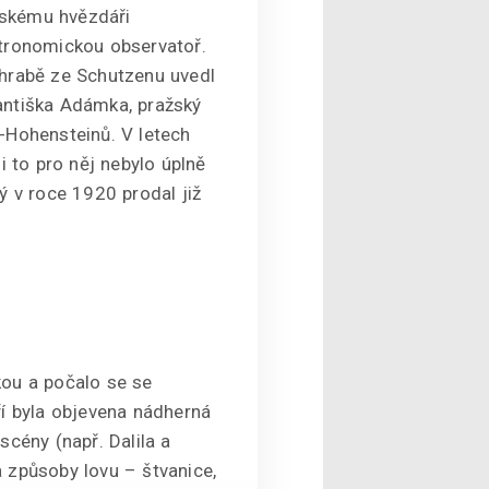
ánskému hvězdáři
tronomickou observatoř.
2 hrabě ze Schutzenu uvedl
antiška Adámka, pražský
n-Hohensteinů. V letech
i to pro něj nebylo úplně
ý v roce 1920 prodal již
kou a počalo se se
ří byla objevena nádherná
scény (např. Dalila a
 způsoby lovu – štvanice,