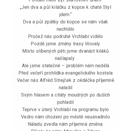
„Jen dva a půl kiláčku z kopce k chatě Styl
jdem.“
Dva a půl zpátky do kopce se nám však
nechtělo
Pročež nás podruhé Vrchlabí vidělo
Pozdě jsme změny trasy litovaly
Místo slíbených pěti jsme dvanáct kiláků
našlapaly
Ale jsme statečné – problém nám nedělá
Před večeří prohlídka evangelického kostela
Večer nás Alfréd Strejček z cédéčka příjemně
naladil
Svým hlasem a citáty moudrých po duších
pohladil
Teprve v úterý Vrchlabí na programu bylo
Vedro nám chození po městě neusnadnilo
Náladu zvedla nám příjemná změna: