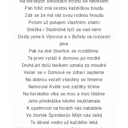
Na horských silničkách trochu se natřesem
Pan řidič zná cestou každičkou boudu
Zdá se že má rád svou rodnou hroudu
Potom už putujem vlastními silami
Sněžka i Studničná tyčí se nad námi
Došly jsme k Výrovce a v Bufetu na rozcestí
jíme
Pak na dvě čtveřice se rozdělíme:
Ta první vyráží k domovu po modré
Druhá jet dolů taxíkem uznala za moudré
Večer se v Domově ve zdraví sejdeme
Na dobrou večeři všechny se hrneme
Nemocné Květě své zážitky líčíme
Na horského vlka se moc a moc těšíme
Jeho přednáška nikoho nezklamala
K opatrnosti na horách nás nabádala
Ve čtvrtek Špindlerův Mlýn nás čeká
To děsné vedro už každého leká