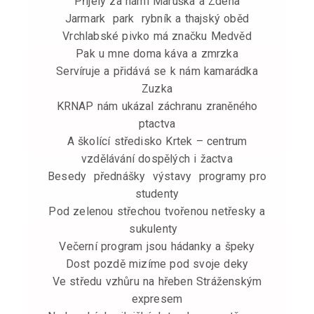
Přijely za námi Maruška a Zdena
Jarmark park rybník a thajský oběd
Vrchlabské pivko má značku Medvěd
Pak u mne doma káva a zmrzka
Servíruje a přidává se k nám kamarádka
Zuzka
KRNAP nám ukázal záchranu zraněného
ptactva
A školící středisko Krtek – centrum
vzdělávání dospělých i žactva
Besedy přednášky výstavy programy pro
studenty
Pod zelenou střechou tvořenou netřesky a
sukulenty
Večerní program jsou hádanky a špeky
Dost pozdě mizíme pod svoje deky
Ve středu vzhůru na hřeben Stráženským
expresem