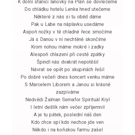
K dolní stanici lanovky na Pláň se dovlečeme
Do chládku hotelu Lenka hned utečeme
Některé z nás si tu oběd dáme
Pak u Labe na náplavku usedáme
Aspoň nožky v té chladné řece smočíme
Já s Danou v ní nechtěně skončíme
Krom nohou máme mokré i zadky
Alespoň chlazení při cestě zpátky
Špindl nás dvakrát nepotěšil
Návrat se opět po skupinách řešil
Po dobré večeři dnes koncert venku máme
S Marcelem Liborem a Janou si krásně
zazpíváme
Nedvědi Žalman Semafor Spirituál Kryl
I letní deštík nám večer zpříjemnil
A je tu pátek, poslední náš den
Kdo chce spí kdo nechce jde ven
Někdo i na koňskou farmu zašel