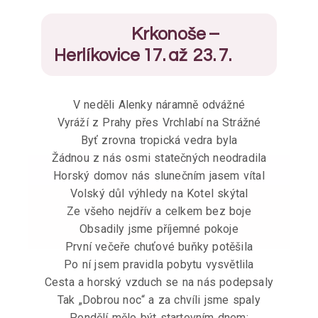
Krkonoše –
Herlíkovice 17. až 23. 7.
V neděli Alenky náramně odvážné
Vyráží z Prahy přes Vrchlabí na Strážné
Byť zrovna tropická vedra byla
Žádnou z nás osmi statečných neodradila
Horský domov nás slunečním jasem vítal
Volský důl výhledy na Kotel skýtal
Ze všeho nejdřív a celkem bez boje
Obsadily jsme příjemné pokoje
První večeře chuťové buňky potěšila
Po ní jsem pravidla pobytu vysvětlila
Cesta a horský vzduch se na nás podepsaly
Tak „Dobrou noc“ a za chvíli jsme spaly
Pondělí mělo být startovním dnem: