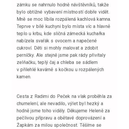
zámku se nahrnulo hodně návštěvníků, takže
bylo obtížné vybavení místností dobře vidět.
Mně se moc líbila rozpálená kachlová kamna.
Teprve v bílé kuchyni bylo místa víc a hlavně
teplo u krbu, kde sličná zámecká kuchařka
nabízela svařák s ovocem a napečené
cukroví. Děti si mohly malovat a zdobit
perníčky. Ale stejně jsme pak rády přivítaly
zelňačku, teplý čaj a chleba se sádlem
v přilehlé kavárně s kočkou u rozpálených
kamen.
Cesta z Radimi do Peček na vlak proběhla za
chumelení, ale nevadilo, výlet byl hezký a
hodně jsme toho viděly. Děkujeme Heleně za
pečlivou přípravu a obětavé doprovázení a
Žapkám za milou společnost. Těšíme se