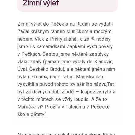
Zimní výlet
Zimní výlet do Peček a na Radim se vydařil.
Začal krásným ranním sluníčkem a modrým
nebem. Vlak z Prahy uháněl, a za ¾ hodiny
jsme i s kamarádkami Žapkami vystupovaly
v Pečkách. Cestou jsme některé zastávky
vlaku znaly (pamatujeme výlety do Klánovic,
Úval, Českého Brodu), ale některá jména nám
byla neznámá, např. Tatce. Maruška nám
vysvětlila původ tohoto zvláštního názvu,Tat
byl za dávných dob zloděj – loupeživý rytíř a
v těchto místech se vždy loupilo. A že to
Maruška ví? Prožila v Tatcích a v Pečecké
škole dětství.
Na nádraží na nás čekala předsedkyně Klubu