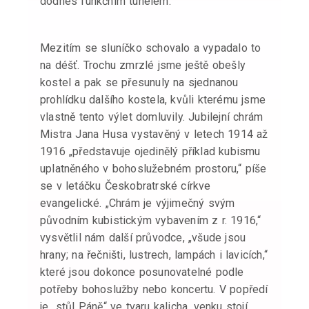
dodnes funkčním tunelem.
Mezitím se sluníčko schovalo a vypadalo to
na déšť. Trochu zmrzlé jsme ještě obešly
kostel a pak se přesunuly na sjednanou
prohlídku dalšího kostela, kvůli kterému jsme
vlastně tento výlet domluvily. Jubilejní chrám
Mistra Jana Husa vystavěný v letech 1914 až
1916 „představuje ojedinělý příklad kubismu
uplatněného v bohoslužebném prostoru,“ píše
se v letáčku Českobratrské církve
evangelické. „Chrám je výjimečný svým
původním kubistickým vybavením z r. 1916,“
vysvětlil nám další průvodce, „všude jsou
hrany; na řečništi, lustrech, lampách i lavicích,“
které jsou dokonce posunovatelné podle
potřeby bohoslužby nebo koncertu. V popředí
je „stůl Páně“ ve tvaru kalicha, venku stojí