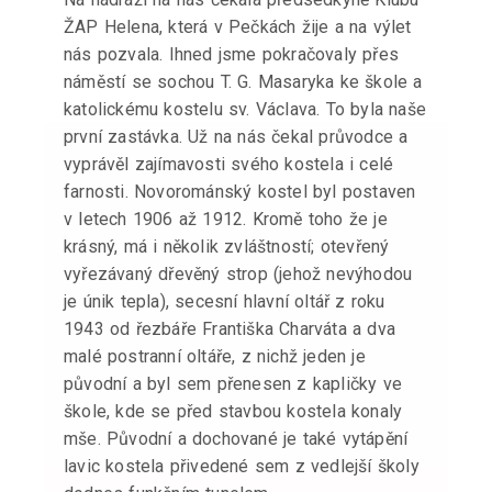
ŽAP Helena, která v Pečkách žije a na výlet
nás pozvala. Ihned jsme pokračovaly přes
náměstí se sochou T. G. Masaryka ke škole a
katolickému kostelu sv. Václava. To byla naše
první zastávka. Už na nás čekal průvodce a
vyprávěl zajímavosti svého kostela i celé
farnosti. Novorománský kostel byl postaven
v letech 1906 až 1912. Kromě toho že je
krásný, má i několik zvláštností; otevřený
vyřezávaný dřevěný strop (jehož nevýhodou
je únik tepla), secesní hlavní oltář z roku
1943 od řezbáře Františka Charváta a dva
malé postranní oltáře, z nichž jeden je
původní a byl sem přenesen z kapličky ve
škole, kde se před stavbou kostela konaly
mše. Původní a dochované je také vytápění
lavic kostela přivedené sem z vedlejší školy