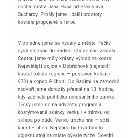
socha mistra Jana Husa od Stanislava
Suchardy. Prošly jsme i další prostory
kostela propojené s farou.
V poledne jsme se vydaly z města Pečky
cyklostezkou do Radimi. Chůze nás zahřála.
Cestou jsme měly krásný výhled na kostel
Nejsvětější trojice v Dobřichově (nejstarší
kostel tohoto regionu – postaven kolem r.
973) a kopec Pičhoru. Do Radimi na zámecké
nádvoří jsme dorazily přesně na 13. hodinu,
kdy začínala prohlídka renesančního zámku.
Těšily jsme se na adventní program a
kostýmované scénky venku i v zámku od
sklepa po půdu. Venku trochu hřál – spíš
kouřil – oheň. Nejstarší budova tohoto
objektu stojí na místě bývalé tvrze. Dovnitř