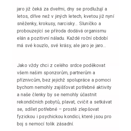
jaro již čeká za dveřmi, dny se prodlužují a
letos, dříve než v jiných letech, kvetou již nyní
sněženky, krokusy, narcisky… Sluníčko a
probouzející se příroda dodává organismu
elán a pozitivní náladu. Každé roční období
má své kouzlo, své krásy, ale jaro je jaro…
Jako vždy chci z celého srdce poděkovat
všem našim sponzorům, partnerům a
příznivcům, bez jejichž spolupráce a pomoci
bychom nemohly zajišťovat potřebné aktivity
a naše členky by se nemohly účastnit
rekondičních pobytů, plavat, cvičit a setkávat
se, sdílet potřebné – prostě zlepšovat
fyzickou i psychickou kondici, které jsou pro
boj s nemocí tolik zásadní.