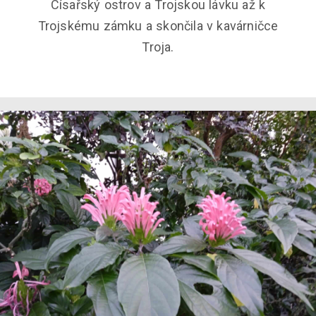
Císařský ostrov a Trojskou lávku až k
Trojskému zámku a skončila v kavárničce
Troja.